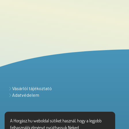
Vásárlói tájékoztató
Adatvédelem
A Horgász.hu weboldal sütiket használ, hogy a legjobb
felhasználói élményt nyújthassuk Neked.