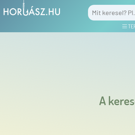
TE
A keres