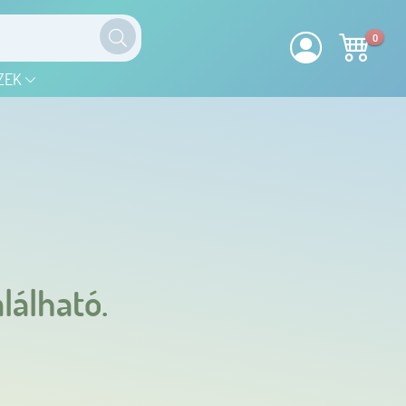
0
ZEK
lálható.