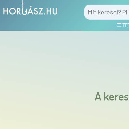
TE
A keres