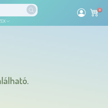
0
ZEK
lálható.