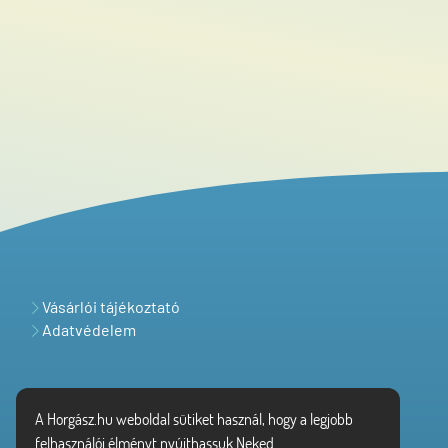
Vásárlói tájékoztató
Adatvédelem
A Horgász.hu weboldal sütiket használ, hogy a legjobb
felhasználói élményt nyújthassuk Neked.