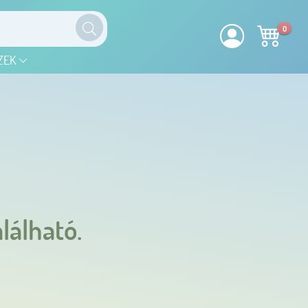
0
ZEK
lálható.