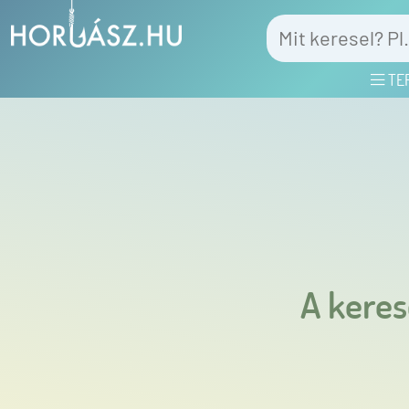
TE
A keres