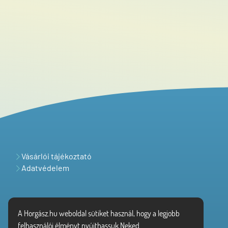
Vásárlói tájékoztató
Adatvédelem
A Horgász.hu weboldal sütiket használ, hogy a legjobb
felhasználói élményt nyújthassuk Neked.