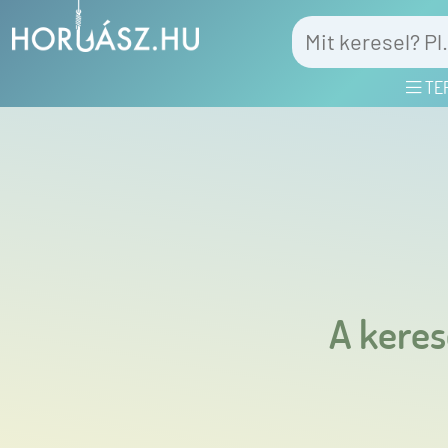
TE
A keres