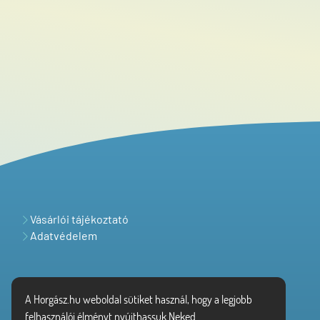
Vásárlói tájékoztató
Adatvédelem
A Horgász.hu weboldal sütiket használ, hogy a legjobb
felhasználói élményt nyújthassuk Neked.