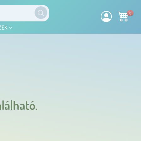
0
ZEK
lálható.