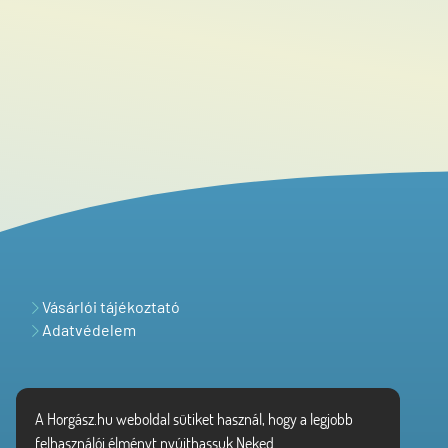
Vásárlói tájékoztató
Adatvédelem
A Horgász.hu weboldal sütiket használ, hogy a legjobb
felhasználói élményt nyújthassuk Neked.