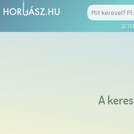
TE
A keres