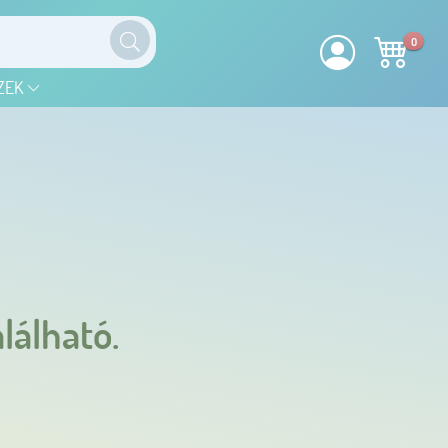
0
ZEK
lálható.