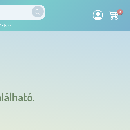
0
ZEK
lálható.