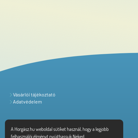
Vásárlói tájékoztató
Adatvédelem
A Horgász.hu weboldal sütiket használ, hogy a legjobb
felhasználói élményt nyújthassuk Neked.