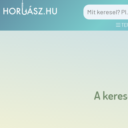
TE
A keres