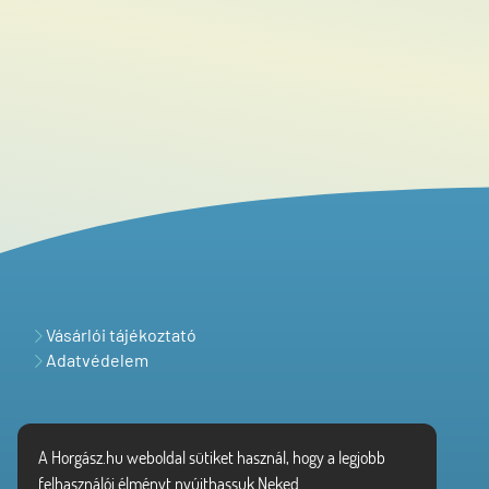
Vásárlói tájékoztató
Adatvédelem
A Horgász.hu weboldal sütiket használ, hogy a legjobb
felhasználói élményt nyújthassuk Neked.