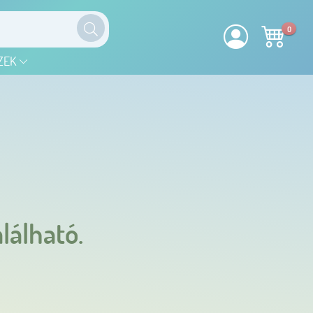
0
ZEK
lálható.