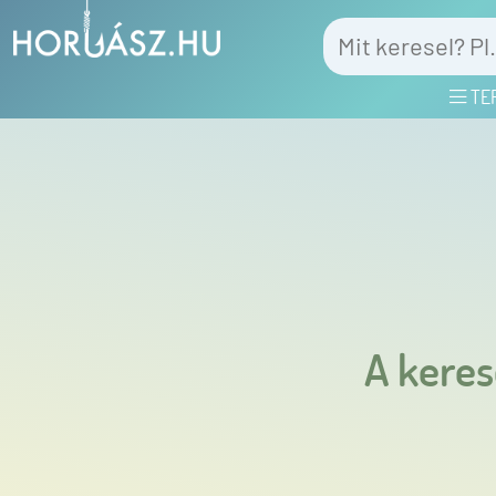
TE
A keres