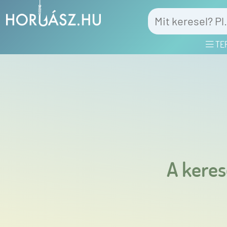
TE
A keres