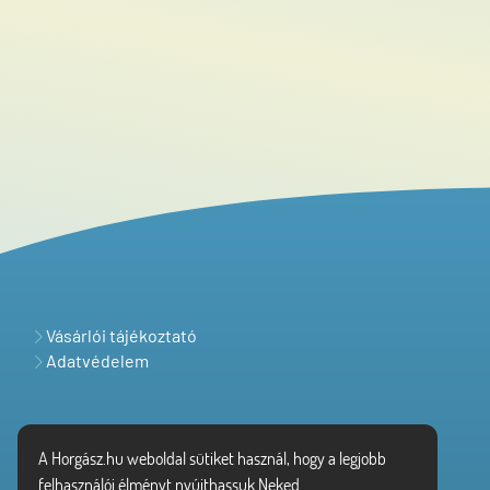
Vásárlói tájékoztató
Adatvédelem
A Horgász.hu weboldal sütiket használ, hogy a legjobb
felhasználói élményt nyújthassuk Neked.