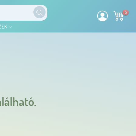
0
ZEK
lálható.