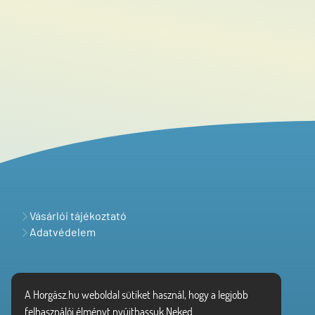
Vásárlói tájékoztató
Adatvédelem
A Horgász.hu weboldal sütiket használ, hogy a legjobb
felhasználói élményt nyújthassuk Neked.