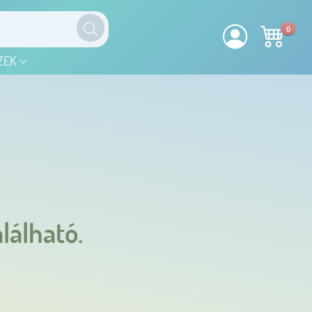
0
ZEK
lálható.