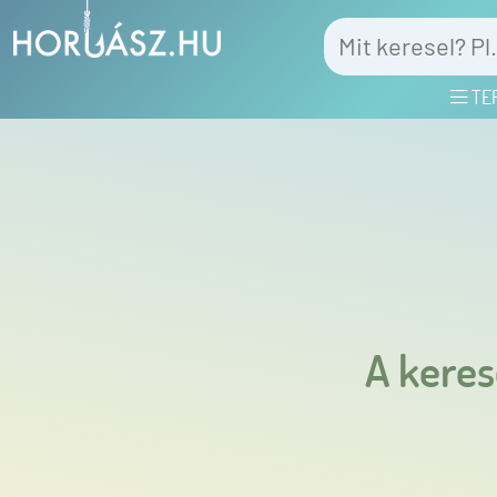
TE
A keres