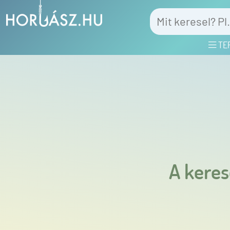
TE
A keres