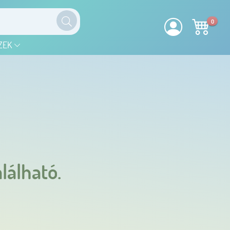
0
ZEK
lálható.