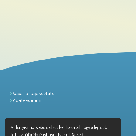
Vásárlói tájékoztató
Adatvédelem
A Horgász.hu weboldal sütiket használ, hogy a legjobb
felhasználói élményt nyújthassuk Neked.