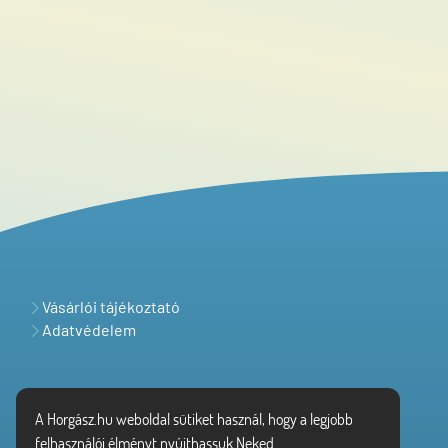
Vásárlói tájékoztató
Adatvédelem
A Horgász.hu weboldal sütiket használ, hogy a legjobb
felhasználói élményt nyújthassuk Neked.