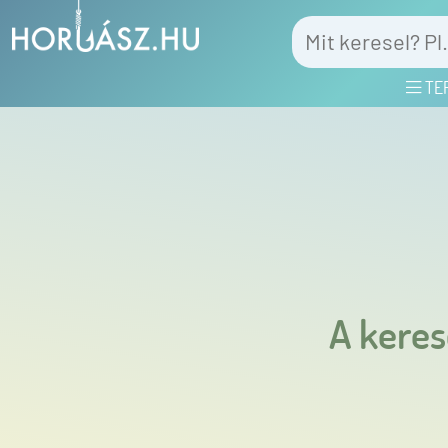
TE
A keres