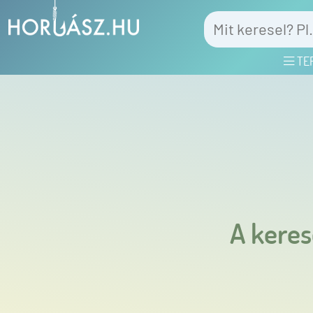
TE
A keres