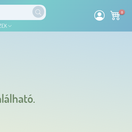
0
ZEK
lálható.