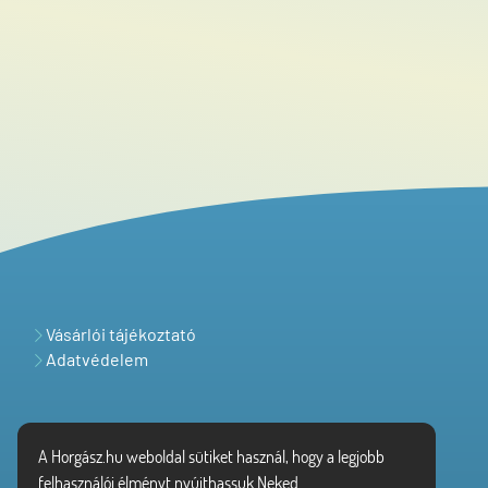
Vásárlói tájékoztató
Adatvédelem
A Horgász.hu weboldal sütiket használ, hogy a legjobb
felhasználói élményt nyújthassuk Neked.