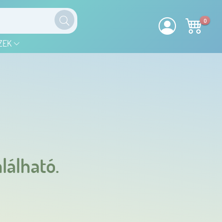
0
ZEK
lálható.