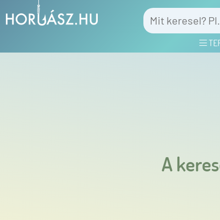
TE
A keres