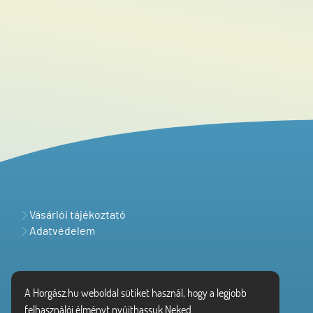
Vásárlói tájékoztató
Adatvédelem
A Horgász.hu weboldal sütiket használ, hogy a legjobb
felhasználói élményt nyújthassuk Neked.