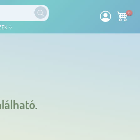
0
ZEK
lálható.