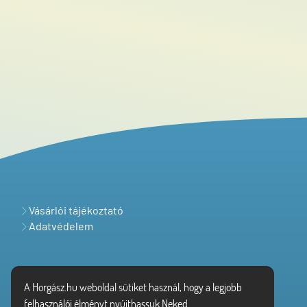
Vásárlói tájékoztató
Adatvédelem
A Horgász.hu weboldal sütiket használ, hogy a legjobb
felhasználói élményt nyújthassuk Neked.