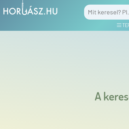
TE
A keres