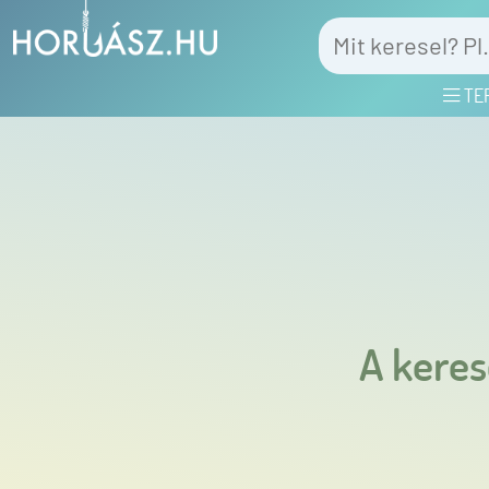
TE
A keres