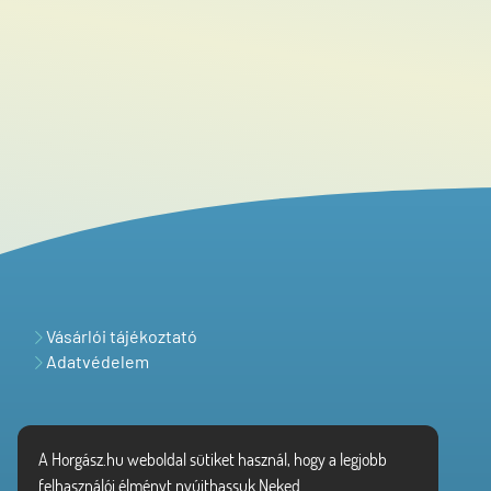
Vásárlói tájékoztató
Adatvédelem
A Horgász.hu weboldal sütiket használ, hogy a legjobb
felhasználói élményt nyújthassuk Neked.