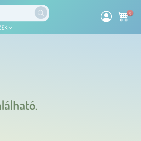
0
ZEK
lálható.