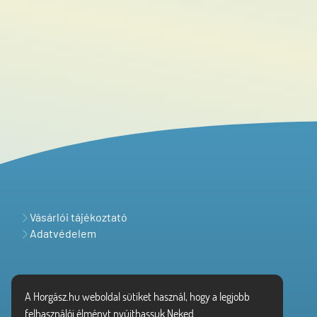
Vásárlói tájékoztató
Adatvédelem
A Horgász.hu weboldal sütiket használ, hogy a legjobb
felhasználói élményt nyújthassuk Neked.