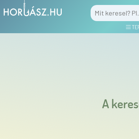
TE
A keres