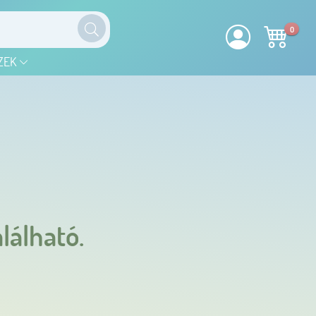
0
ZEK
lálható.