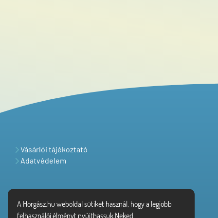
Vásárlói tájékoztató
Adatvédelem
A Horgász.hu weboldal sütiket használ, hogy a legjobb
felhasználói élményt nyújthassuk Neked.