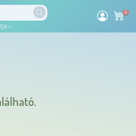
0
ZEK
lálható.