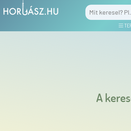
TE
A keres