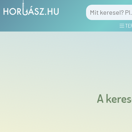
TE
A keres