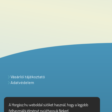
Vásárlói tájékoztató
Adatvédelem
A Horgász.hu weboldal sütiket használ, hogy a legjobb
felhasználói élményt nyújthassuk Neked.