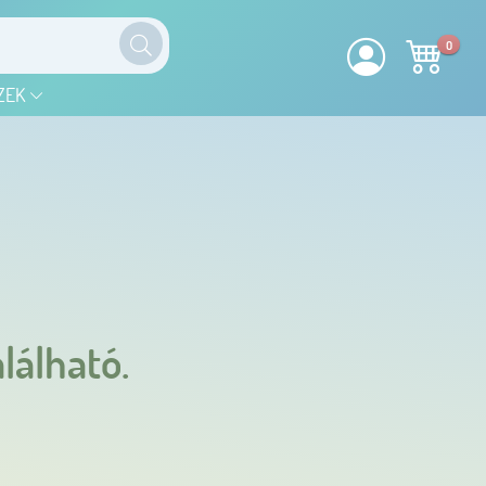
0
ZEK
lálható.