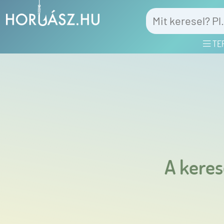
TE
A keres