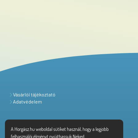
Vásárlói tájékoztató
Adatvédelem
A Horgász.hu weboldal sütiket használ, hogy a legjobb
felhasználói élményt nyújthassuk Neked.