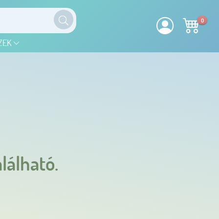
0
ZEK
lálható.