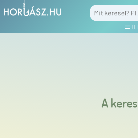
TE
A keres