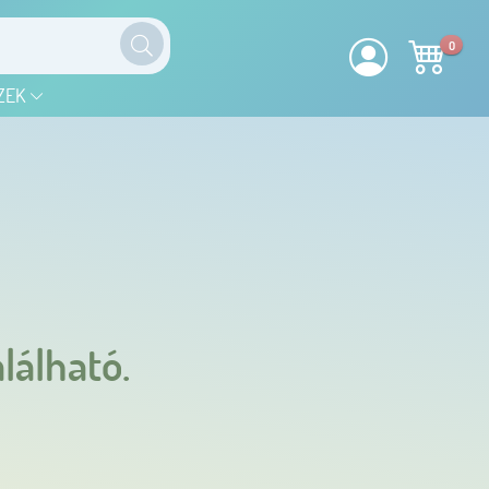
0
ZEK
lálható.