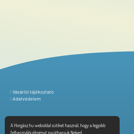
Vásárlói tájékoztató
Adatvédelem
A Horgász.hu weboldal sütiket használ, hogy a legjobb
felhasználói élményt nyújthassuk Neked.