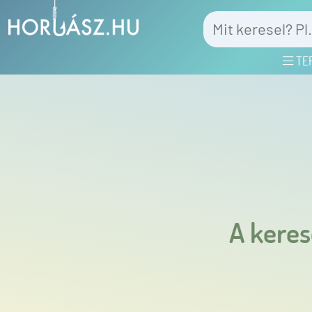
TE
A keres