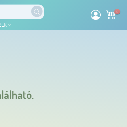
0
ZEK
lálható.