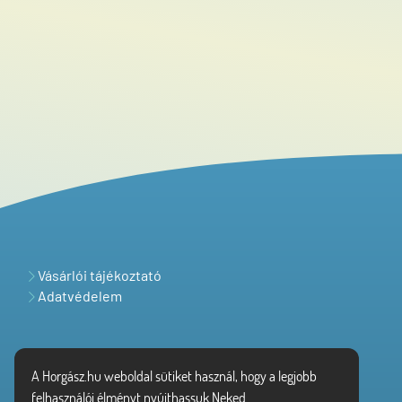
Vásárlói tájékoztató
Adatvédelem
A Horgász.hu weboldal sütiket használ, hogy a legjobb
felhasználói élményt nyújthassuk Neked.