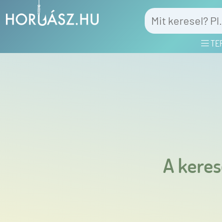
TE
A keres