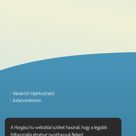
Vásárlói tájékoztató
Adatvédelem
A Horgász.hu weboldal sütiket használ, hogy a legjobb
felhasználói élményt nyújthassuk Neked.