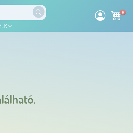
0
ZEK
lálható.