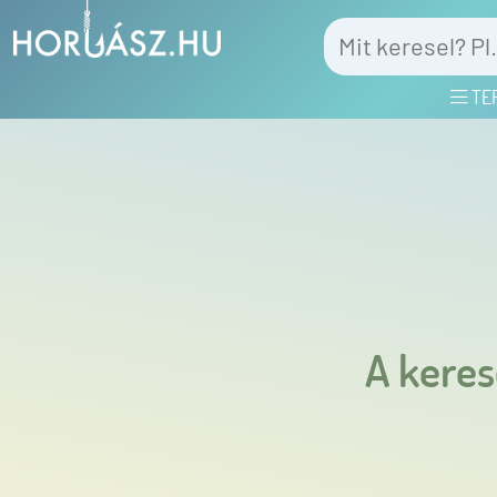
TE
A keres