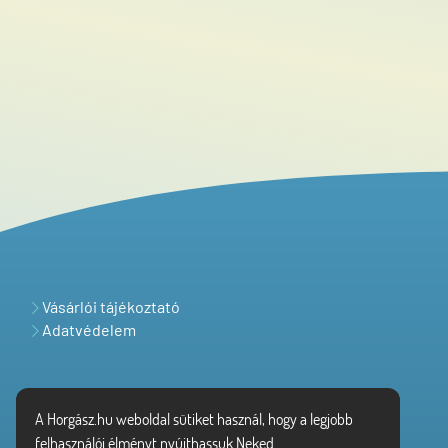
Vásárlói tájékoztató
Adatvédelem
A Horgász.hu weboldal sütiket használ, hogy a legjobb
felhasználói élményt nyújthassuk Neked.