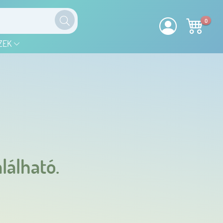
0
ZEK
lálható.