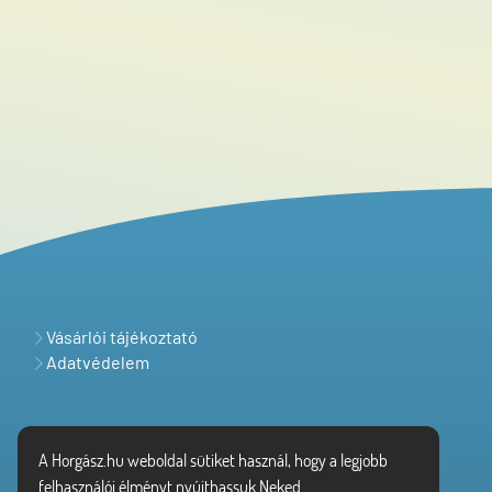
Vásárlói tájékoztató
Adatvédelem
A Horgász.hu weboldal sütiket használ, hogy a legjobb
felhasználói élményt nyújthassuk Neked.