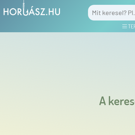
TE
A keres