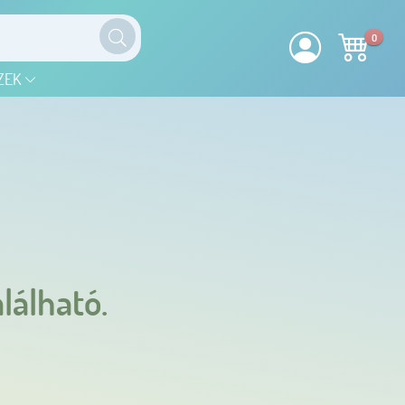
0
ZEK
lálható.