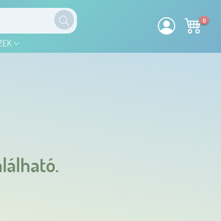
0
ZEK
lálható.