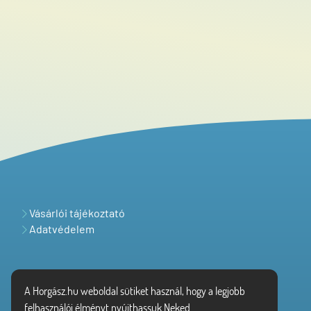
Vásárlói tájékoztató
Adatvédelem
A Horgász.hu weboldal sütiket használ, hogy a legjobb
felhasználói élményt nyújthassuk Neked.