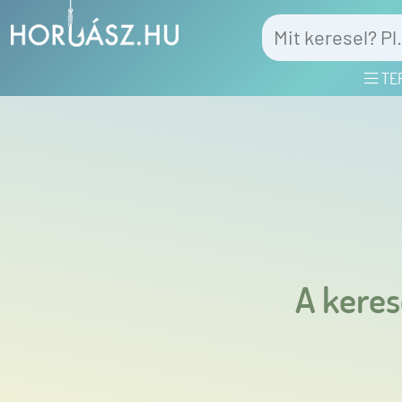
TE
A keres