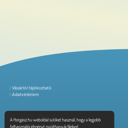
Vásárlói tájékoztató
Adatvédelem
A Horgász.hu weboldal sütiket használ, hogy a legjobb
felhasználói élményt nyújthassuk Neked.