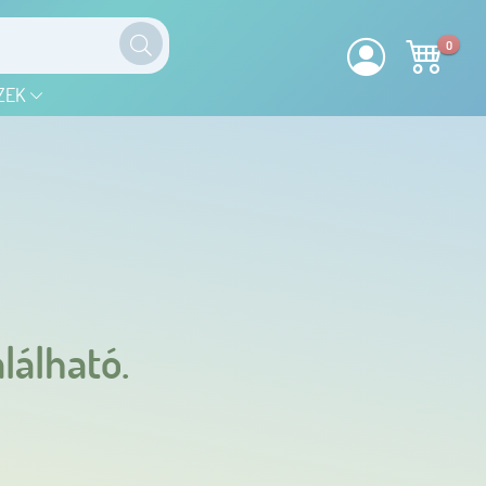
0
ZEK
lálható.