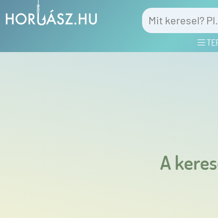
TE
A keres