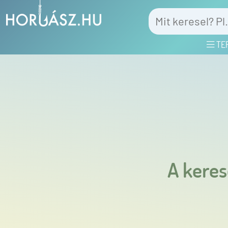
TE
A keres