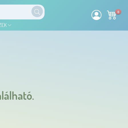
0
ZEK
lálható.