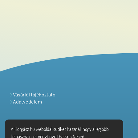
Vásárlói tájékoztató
Adatvédelem
A Horgász.hu weboldal sütiket használ, hogy a legjobb
felhasználói élményt nyújthassuk Neked.