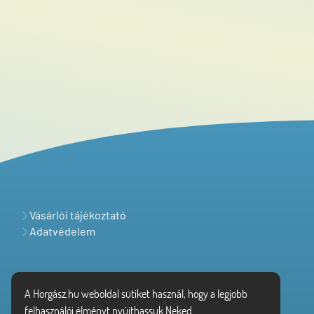
Vásárlói tájékoztató
Adatvédelem
A Horgász.hu weboldal sütiket használ, hogy a legjobb
felhasználói élményt nyújthassuk Neked.