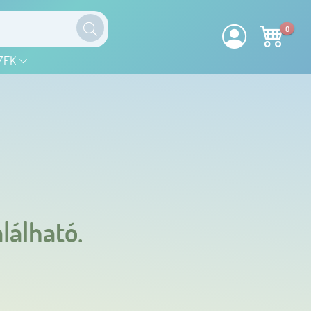
0
ZEK
lálható.