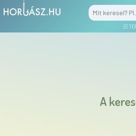
TE
A keres