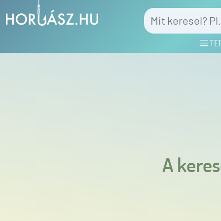
TE
A keres