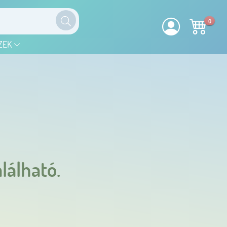
0
ZEK
lálható.