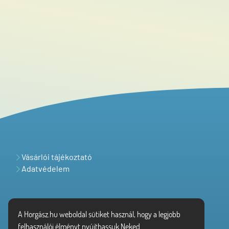
Vásárlói tájékoztató
Adatvédelem
A Horgász.hu weboldal sütiket használ, hogy a legjobb
felhasználói élményt nyújthassuk Neked.