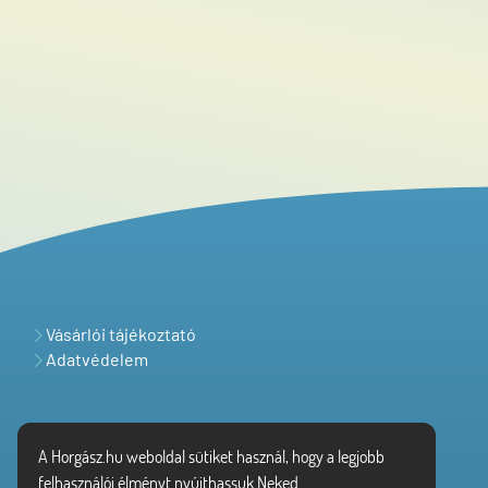
Vásárlói tájékoztató
Adatvédelem
A Horgász.hu weboldal sütiket használ, hogy a legjobb
felhasználói élményt nyújthassuk Neked.