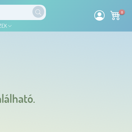
0
ZEK
lálható.