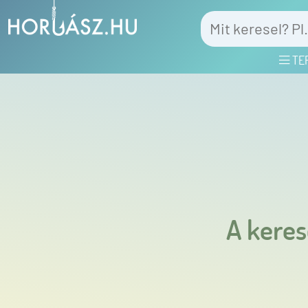
TE
A keres