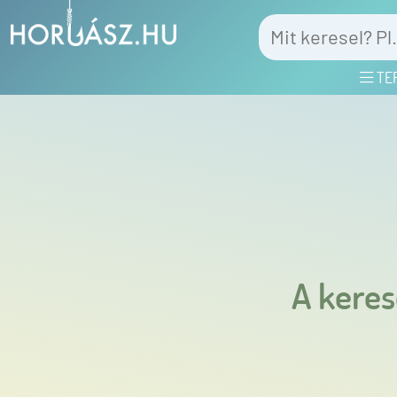
TE
A keres