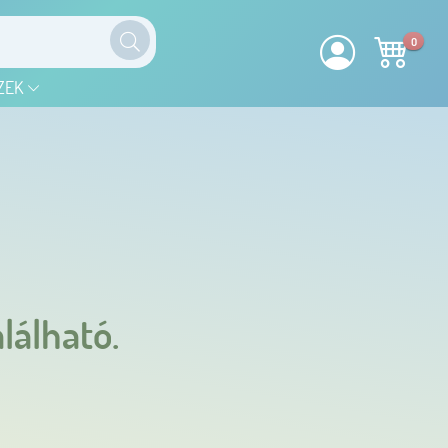
0
ZEK
lálható.