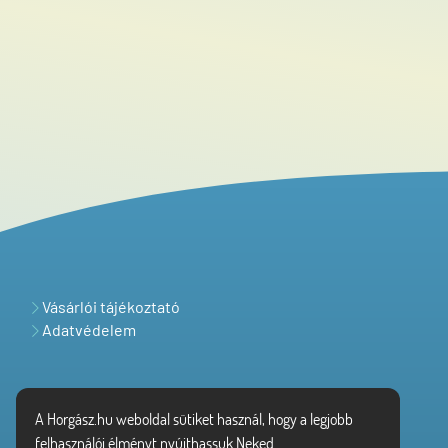
Vásárlói tájékoztató
Adatvédelem
A Horgász.hu weboldal sütiket használ, hogy a legjobb
felhasználói élményt nyújthassuk Neked.