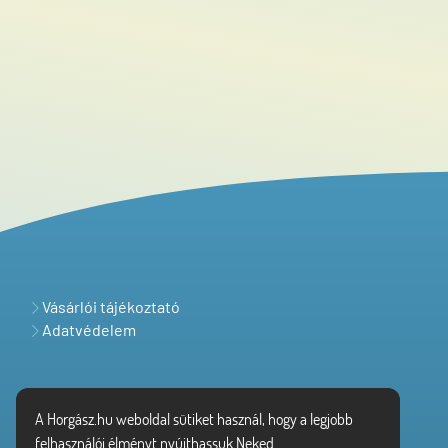
Vásárlói tájékoztató
Adatvédelem
A Horgász.hu weboldal sütiket használ, hogy a legjobb
felhasználói élményt nyújthassuk Neked.