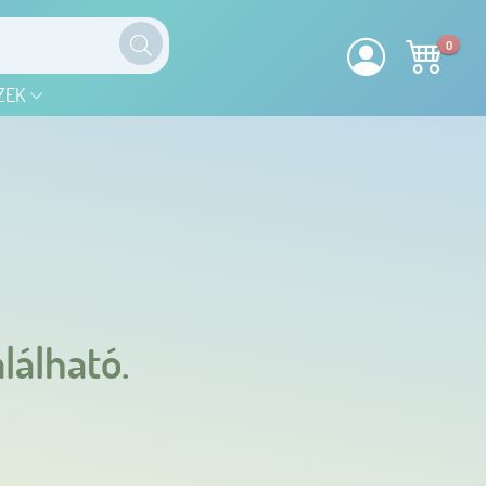
0
ZEK
lálható.