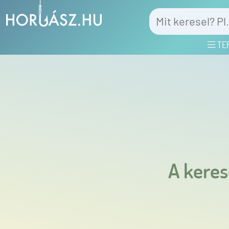
TE
A keres