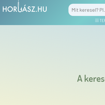
TE
A keres