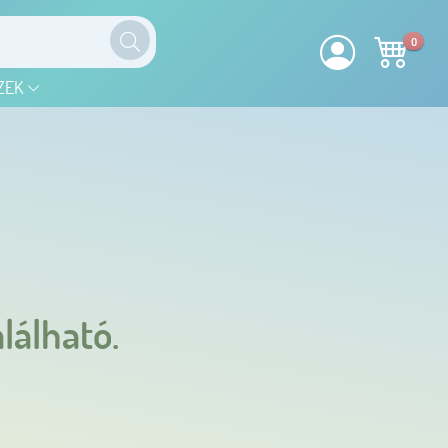
0
ZEK
lálható.