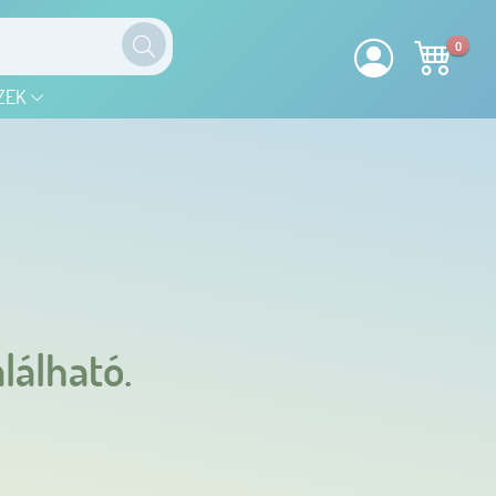
0
ZEK
lálható.