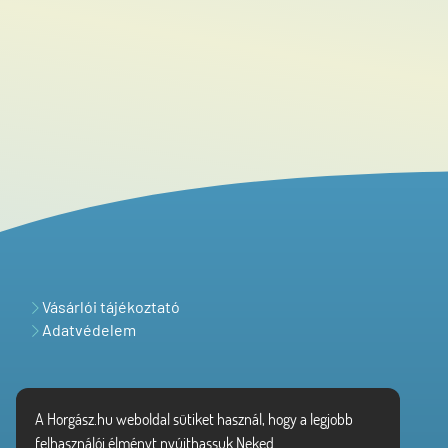
Vásárlói tájékoztató
Adatvédelem
A Horgász.hu weboldal sütiket használ, hogy a legjobb
felhasználói élményt nyújthassuk Neked.