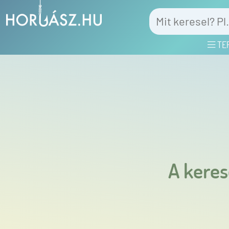
TE
A keres