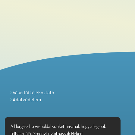
Vásárlói tájékoztató
Adatvédelem
A Horgász.hu weboldal sütiket használ, hogy a legjobb
felhasználói élményt nyújthassuk Neked.