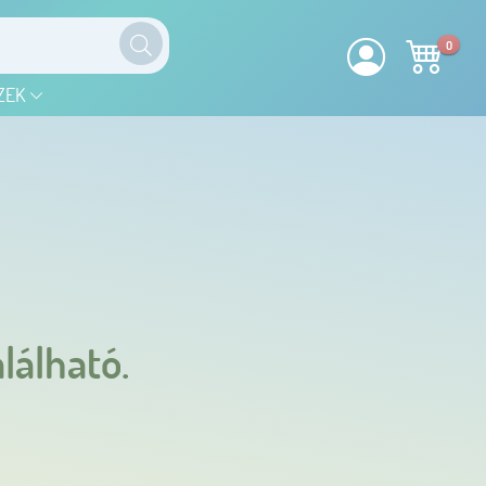
0
ZEK
lálható.