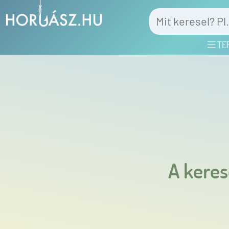
TE
A keres