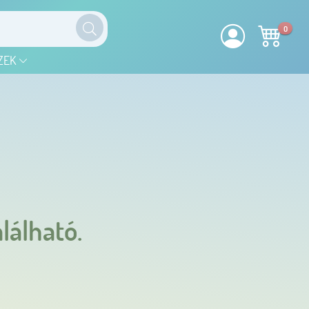
0
ZEK
lálható.