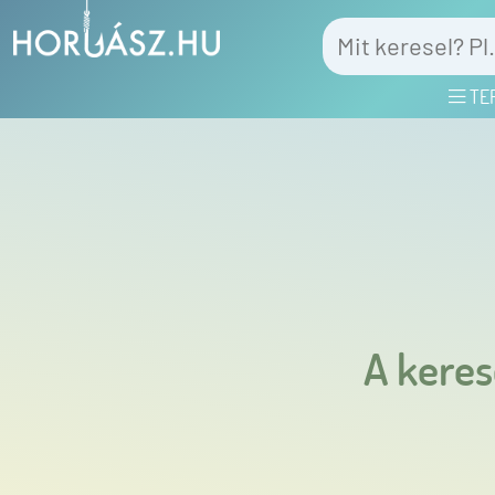
TE
A keres