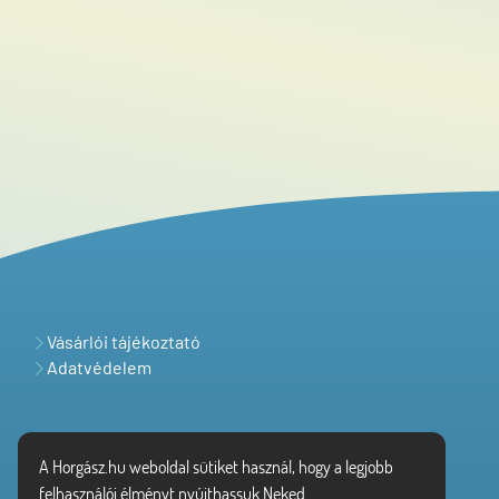
Vásárlói tájékoztató
Adatvédelem
A Horgász.hu weboldal sütiket használ, hogy a legjobb
felhasználói élményt nyújthassuk Neked.