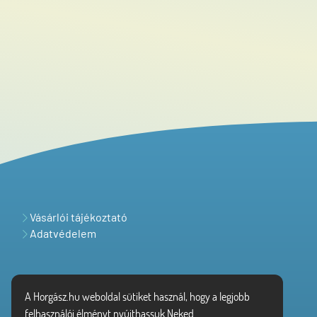
Vásárlói tájékoztató
Adatvédelem
A Horgász.hu weboldal sütiket használ, hogy a legjobb
felhasználói élményt nyújthassuk Neked.