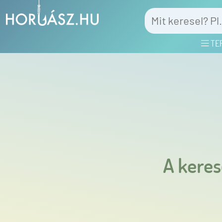
TE
A keres