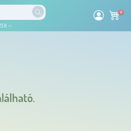
0
ZEK
lálható.