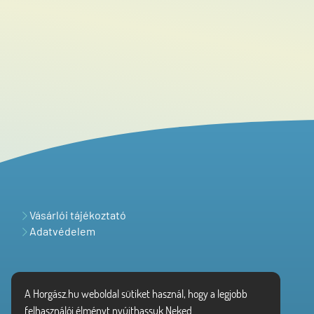
Vásárlói tájékoztató
Adatvédelem
A Horgász.hu weboldal sütiket használ, hogy a legjobb
felhasználói élményt nyújthassuk Neked.