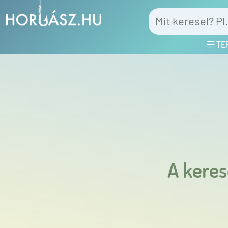
TE
A keres