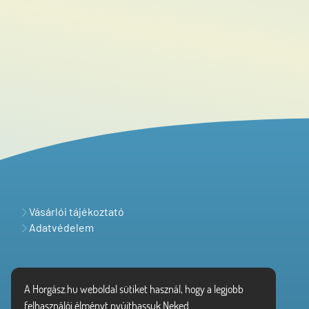
Vásárlói tájékoztató
Adatvédelem
A Horgász.hu weboldal sütiket használ, hogy a legjobb
felhasználói élményt nyújthassuk Neked.