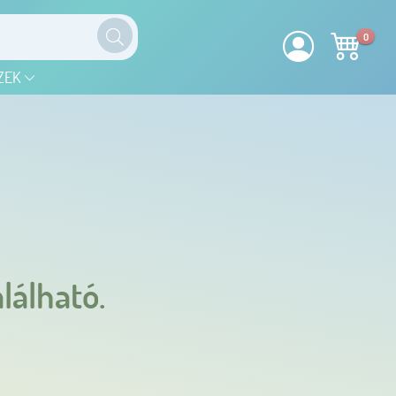
0
ZEK
lálható.