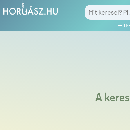
TE
A keres