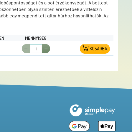
 dobáspontosságot és a bot érzékenységét. A bottest
szönhetően olyan szinten érezhetőek a vízfelszín
nkább egy megpendített gitár húrhoz hasonlíthatók. Az
első tagtól érkező jeleket. Ez a rendkívül jó
ebb szilikon csalik használatát drop shot, wacky,
ltrakönnyű, egylábas, rozsdamentes acélból készített
EN
MENNYISÉG
s fonott zsinór alkalmazását is.
KOSÁRBA