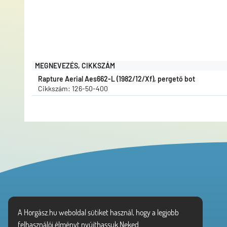
MEGNEVEZÉS, CIKKSZÁM
Rapture Aerial Aes662-L (1982/12/Xf), pergető bot
Cikkszám: 126-50-400
Vásárlói tájékoztató
A Horgász.hu weboldal sütiket használ, hogy a legjobb
Adatvédelem
felhasználói élményt nyújthassuk Neked.