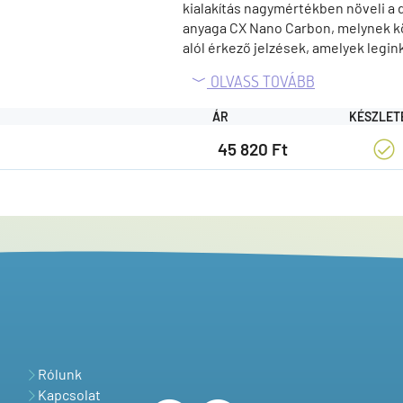
kialakítás nagymértékben növeli a
anyaga CX Nano Carbon, melynek kö
alól érkező jelzések, amelyek legi
alsó – kúpos – tag tovább erősíti a f
OLVASS TOVÁBB
érzékenység lehetővé teszi a legkis
illetve jiges technika esetén. Az u
ÁR
KÉSZLET
SiC gyűrűk lehetővé teszik a mono é
45 820 Ft
Rólunk
Kapcsolat