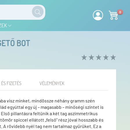
0
ZEK
GETŐ BOT
 ÉS FIZETÉS
VÉLEMÉNYEK
ágába visz minket, mindössze néhány gramm szén
ád egyúttal egy új – magasabb – minőségi szintet is
. Első pillantásra feltűnik a két tag aszimmetrikus
tömör spiccel ellátott „felső” rész jóval hosszabb és
. A rövidebb nyél tag nem tartalmaz gyűrűket. Ez a