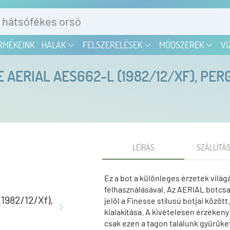
RMÉKEINK
HALAK
FELSZERELÉSEK
MÓDSZEREK
VI
 AERIAL AES662-L (1982/12/XF), PER
LEÍRÁS
SZÁLLÍTÁS
Ez a bot a különleges érzetek vil
felhasználásával. Az AERIAL botcsal
jelöl a Finesse stílusú botjai között
kialakítása. A kivételesen érzékeny 
csak ezen a tagon találunk gyűrűket