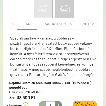
LEÍRÁS
SZÁLLÍTÁS ÉS FIZETÉS
VÉLEMÉNYEK
Speciálisan tavi - kanalas, wobbleres -
pisztrángozásra kifejlesztett bot.A szuper vékony
bottest High Modulus CX-1 Micro Pitch Carbonból
készült. A nyél feletti rész extra keresztszövésű
carbon megerősítést kapott.A teljes egészében EVA
borítású nyél fogása roppant kényelmes és könnyen
tisztítható. A még szebb megjelenítést feldobja a
gravírozott Rapture logó is.Gyűrűzése pihekönnyű
egylábas T-SiC, mely ideáliás akár a mono, akár a
Rapture Guardian Area Trout GDS622-XUL (1882/3.5/XS)
fonott zsinórokhoz is.Az gumírozott orsótartó
pergető bot
carbonból készült, ennek köszönhetően kellően
Cikkszám: 126-49-620
erős, ugyanakkor szinte súlytalan.Mindazoknak
38 500 Ft
Ára:
ajánljuk, akik egy jó ár-érték arányú pergető botot
KOSÁRBA
keresnek tavi pisztrángozásra.
Készleten: