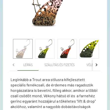
LEÍRÁS
SZÁLLÍTÁS ÉS FIZETÉS
VÉLEMÉNYEK
Leginkább a Trout area stílusra kifejlesztett
speciális fenékcsali, de érdemes más ragadozók
horgászatára is bevetni, főleg akkor, amikor a többi
csali csődöt mond. Vékony hátsó él és a farnehéz
gerinc egyaránt hozzájárul a tökéletes "lift & drop"
akcióhoz, valamint a nagyobb dobástávolságok