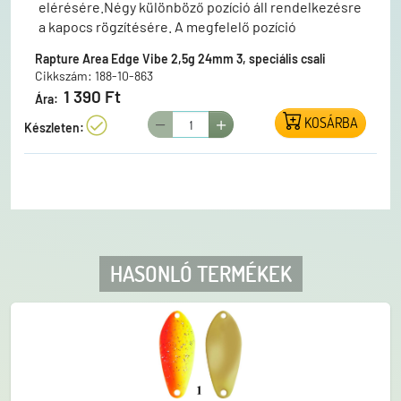
elérésére.Négy különböző pozíció áll rendelkezésre
a kapocs rögzítésére. A megfelelő pozíció
kiválasztásával egyaránt dobhatjuk a partról, de
Rapture Area Edge Vibe 2,5g 24mm 3, speciális csali
engedhetjük akár függőlegesen is a
Cikkszám: 188-10-863
csónakból.Élénk színekben érhető el.A szett
1 390 Ft
Ára:
tartalma: 1 db speciális műcsali 1 db kapocs 1 db
KOSÁRBA
Rapture Area Game Master 10130BL # 8
Készleten:
szakállnélküli horog
HASONLÓ TERMÉKEK