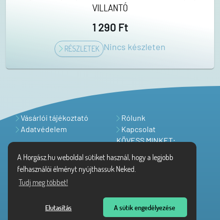
VILLANTÓ
1 290 Ft
Nincs készleten
RÉSZLETEK
Vásárlói tájékoztató
Rólunk
Adatvédelem
Kapcsolat
KÖVESS MINKET:
A Horgász.hu weboldal sütiket használ, hogy a legjobb
felhasználói élményt nyújthassuk Neked.
Tudj meg többet!
Elutasítás
A sütik engedélyezése