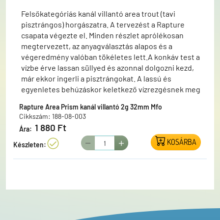
Felsőkategóriás kanál villantó area trout (tavi
pisztrángos) horgászatra. A tervezést a Rapture
csapata végezte el. Minden részlet aprólékosan
megtervezett, az anyagválasztás alapos és a
végeredmény valóban tökéletes lett.A konkáv test a
vízbe érve lassan süllyed és azonnal dolgozni kezd,
már ekkor ingerli a pisztrángokat. A lassú és
egyenletes behúzáskor keletkező vízrezgésnek meg
végképp nem tudnak ellenállni a halak.A villantó
Rapture Area Prism kanál villantó 2g 32mm Mfo
egyágas szakáll nélküli horoggal szerelt.
Cikkszám: 188-08-003
1 880 Ft
Ára:
KOSÁRBA
Készleten: