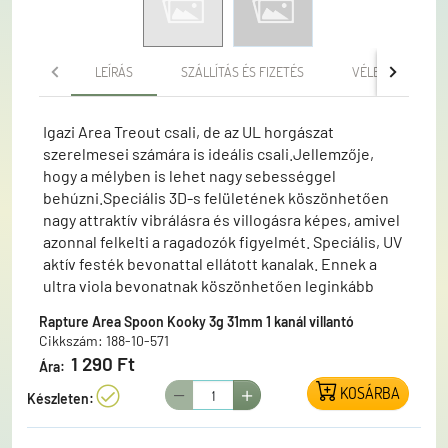
LEÍRÁS
SZÁLLÍTÁS ÉS FIZETÉS
VÉLEMÉNYEK
Igazi Area Treout csali, de az UL horgászat
szerelmesei számára is ideális csali.Jellemzője,
hogy a mélyben is lehet nagy sebességgel
behúzni.Speciális 3D-s felületének köszönhetően
nagy attraktív vibrálásra és villogásra képes, amivel
azonnal felkelti a ragadozók figyelmét. Speciális, UV
aktív festék bevonattal ellátott kanalak. Ennek a
ultra viola bevonatnak köszönhetően leginkább
árnyékos, felhős, sötét, kissé zavaros vízben is jól
Rapture Area Spoon Kooky 3g 31mm 1 kanál villantó
látják a halak a csábító színeket.A szériára széles,
Cikkszám: 188-10-571
versenyzők által javasolt színválaszték jellemző.A
1 290 Ft
Ára:
csomag tartalma: 1 db villantó, 1 db egyágú szakáll
KOSÁRBA
nélküli horoggal szerelve (10130) 1 db egyágú,
Készleten:
tartalék szakállas horog (10130) 1 db mikro kapocs