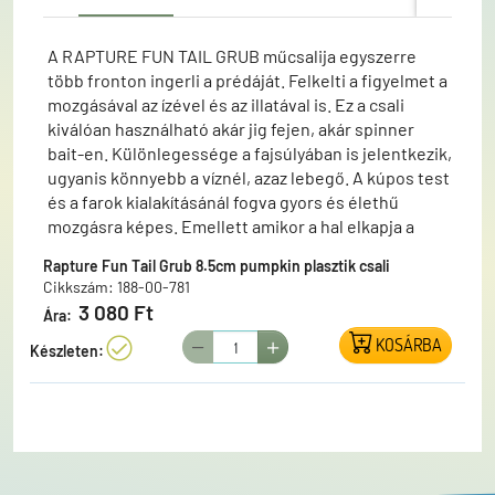
A RAPTURE FUN TAIL GRUB műcsalija egyszerre
több fronton ingerli a prédáját. Felkelti a figyelmet a
mozgásával az ízével és az illatával is. Ez a csali
kiválóan használható akár jig fejen, akár spinner
bait-en. Különlegessége a fajsúlyában is jelentkezik,
ugyanis könnyebb a víznél, azaz lebegő. A kúpos test
és a farok kialakításánál fogva gyors és élethű
mozgásra képes. Emellett amikor a hal elkapja a
csalit, az illat és a csaliba bejuttatott só tovább
Rapture Fun Tail Grub 8.5cm pumpkin plasztik csali
ingerli a halunkat és nem fogja elengedni a csalit. És
Cikkszám: 188-00-781
ettől kezdve csaknem nyert ügyünk van. Ezt a csalit
3 080 Ft
Ára:
elsősorban a süllőkre,sügerekre fejlesztettük ki, de
KOSÁRBA
a tapasztalatok alapján más ragadozóknál is
Készleten:
eredményesen használható.