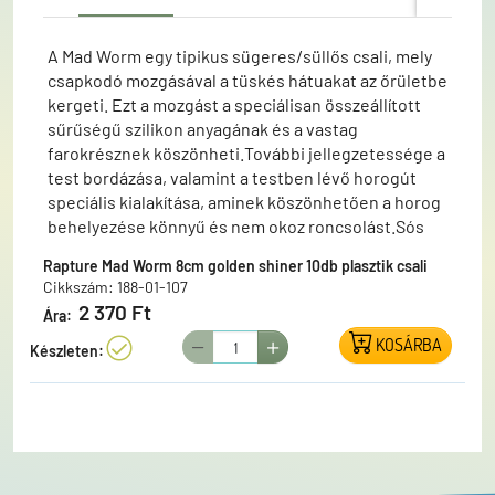
A Mad Worm egy tipikus sügeres/süllős csali, mely
csapkodó mozgásával a tüskés hátuakat az őrületbe
kergeti. Ezt a mozgást a speciálisan összeállított
sűrűségű szilikon anyagának és a vastag
farokrésznek köszönheti.További jellegzetessége a
test bordázása, valamint a testben lévő horogút
speciális kialakítása, aminek köszönhetően a horog
behelyezése könnyű és nem okoz roncsolást.Sós
ízesítésű.Különféle technikákkal eredményes (pl.
Rapture Mad Worm 8cm golden shiner 10db plasztik csali
Texas rig, Carolina rig).Mindazoknak bátran
Cikkszám: 188-01-107
ajánlhatjuk, akik egy kiemelkedő, lágy gumicsalit
2 370 Ft
Ára:
keresnek elképesztő akcióval.
KOSÁRBA
Készleten: