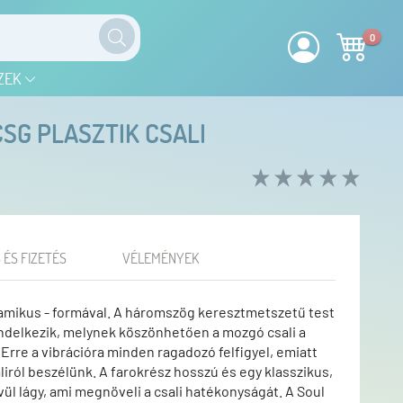
0
ZEK
SG PLASZTIK CSALI
 ÉS FIZETÉS
VÉLEMÉNYEK
inamikus - formával. A háromszög keresztmetszetű test
endelkezik, melynek köszönhetően a mozgó csali a
Erre a vibrációra minden ragadozó felfigyel, emiatt
iról beszélünk. A farokrész hosszú és egy klasszikus,
ül lágy, ami megnöveli a csali hatékonyságát. A Soul