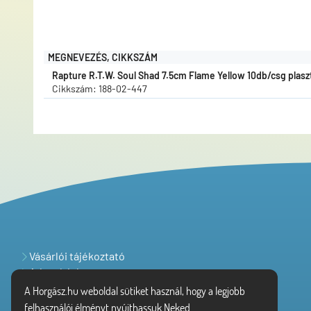
MEGNEVEZÉS, CIKKSZÁM
Rapture R.T.W. Soul Shad 7.5cm Flame Yellow 10db/csg plaszt
Cikkszám: 188-02-447
Vásárlói tájékoztató
Adatvédelem
A Horgász.hu weboldal sütiket használ, hogy a legjobb
felhasználói élményt nyújthassuk Neked.