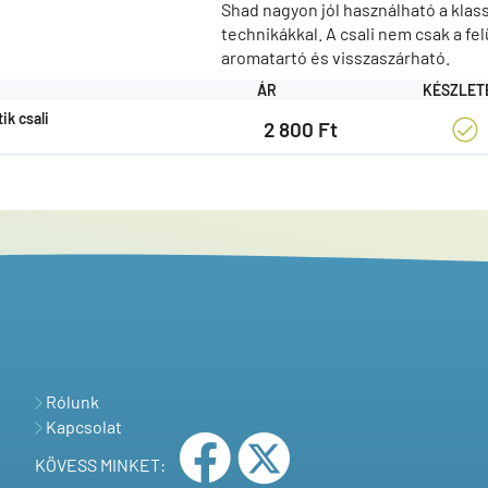
Shad nagyon jól használható a klassz
technikákkal. A csali nem csak a fel
aromatartó és visszaszárható.
ÁR
KÉSZLET
ik csali
2 800 Ft
Rólunk
Kapcsolat
KÖVESS MINKET: