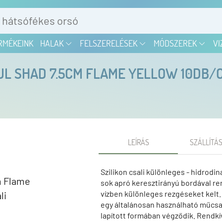
RMÉKEINK
HALAK
FELSZERELÉSEK
MÓDSZEREK
VI
OUL SHAD 7.5CM FLAME YELLOW 10DB/C
LEÍRÁS
SZÁLLÍTÁS
Szilikon csali különleges - hidrod
sok apró keresztirányú bordával r
vízben különleges rezgéseket kelt. 
egy általánosan használható műcsal
lapított formában végződik. Rendkív