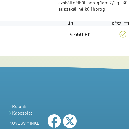
szakáll nélküli horog 1db: 2,2 g - 30
as szakáll nélküli horog
ÁR
KÉSZLET
4 450 Ft
Rólunk
Kapcsolat
KÖVESS MINKET: