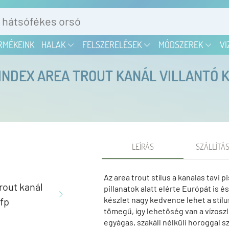
RMÉKEINK
HALAK
FELSZERELÉSEK
MÓDSZEREK
VI
NDEX AREA TROUT KANÁL VILLANTÓ 
LEÍRÁS
SZÁLLÍTÁS
Az area trout stílus a kanalas tavi 
pillanatok alatt elérte Európát is 
készlet nagy kedvence lehet a stíl
tömegű, így lehetőség van a vízos
egyágas, szakáll nélküli horoggal s