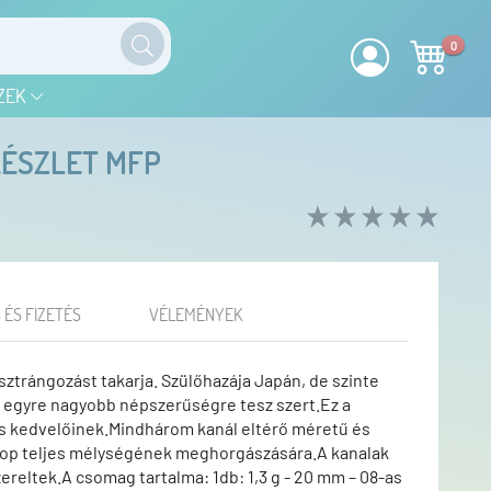
0
ZEK
KÉSZLET MFP
 ÉS FIZETÉS
VÉLEMÉNYEK
pisztrángozást takarja. Szülőhazája Japán, de szinte
és egyre nagyobb népszerűségre tesz szert.Ez a
us kedvelőinek.Mindhárom kanál eltérő méretű és
zlop teljes mélységének meghorgászására.A kanalak
zereltek.A csomag tartalma: 1db: 1,3 g - 20 mm – 08-as