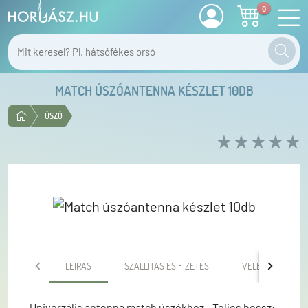
0
MATCH ÚSZÓANTENNA KÉSZLET 10DB
ÚSZÓ
LEÍRÁS
SZÁLLÍTÁS ÉS FIZETÉS
VÉLEMÉNYEK
Univerzális antenna match úszókhoz - Teljes hossz: