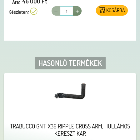
45 000 Ft
Ára:
oldalszél esetén, mert megakadályozza a bot
KOSÁRBA
oldalirányú elmozdulását.
Készleten:
HASONLÓ TERMÉKEK
TRABUCCO GNT-X36 RIPPLE CROSS ARM, HULLÁMOS
KERESZT KAR