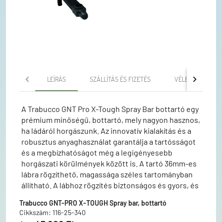
LEÍRÁS
SZÁLLÍTÁS ÉS FIZETÉS
VÉLEMÉNYEK
A Trabucco GNT Pro X-Tough Spray Bar bottartó egy
prémium minőségű, bottartó, mely nagyon hasznos,
ha ládáról horgászunk. Az innovatív kialakítás és a
robusztus anyaghasználat garantálja a tartósságot
és a megbízhatóságot még a legigényesebb
horgászati körülmények között is. A tartó 36mm-es
lábra rögzíthető, magassága széles tartományban
állítható. A lábhoz rögzítés biztonságos és gyors, és
ugyanez mondható el a magasság állításáról is. A
Trabucco GNT-PRO X-TOUGH Spray bar, bottartó
botok hullámos kiképzésű - EVA borítású - tartón
Cikkszám: 116-25-340
fekszenek. Ez a kialakítás kifejezetten előnyös